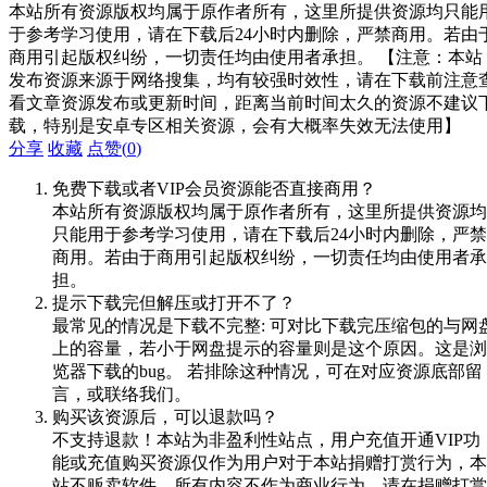
本站所有资源版权均属于原作者所有，这里所提供资源均只能
于参考学习使用，请在下载后24小时内删除，严禁商用。若由
商用引起版权纠纷，一切责任均由使用者承担。 【注意：本站
发布资源来源于网络搜集，均有较强时效性，请在下载前注意
看文章资源发布或更新时间，距离当前时间太久的资源不建议
载，特别是安卓专区相关资源，会有大概率失效无法使用】
分享
收藏
点赞(
0
)
免费下载或者VIP会员资源能否直接商用？
本站所有资源版权均属于原作者所有，这里所提供资源均
只能用于参考学习使用，请在下载后24小时内删除，严禁
商用。若由于商用引起版权纠纷，一切责任均由使用者承
担。
提示下载完但解压或打开不了？
最常见的情况是下载不完整: 可对比下载完压缩包的与网
上的容量，若小于网盘提示的容量则是这个原因。这是浏
览器下载的bug。 若排除这种情况，可在对应资源底部留
言，或联络我们。
购买该资源后，可以退款吗？
不支持退款！本站为非盈利性站点，用户充值开通VIP功
能或充值购买资源仅作为用户对于本站捐赠打赏行为，本
站不贩卖软件，所有内容不作为商业行为，请在捐赠打赏