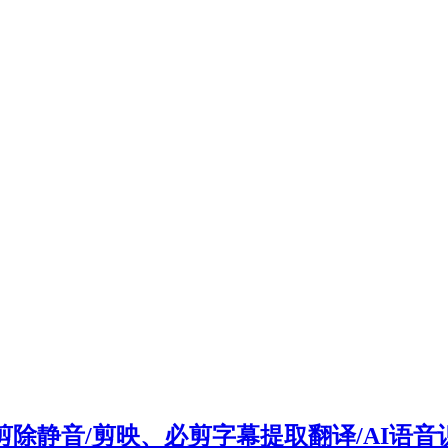
剪除静音/剪映、必剪字幕提取翻译/AI语音