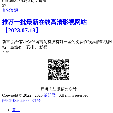
电影基本都能找到，超清...
57
其它资源
推荐一批最新在线高清影视网站
【2023.07.13】
前言 后台有小伙伴留言问有没有好一些的免费在线高清影视网
站，当然有，安排。 影视...
2.3K
扫码关注微信公众号
Copyright © 2022 - 2025
治廷君
- All rights reserved
皖ICP备2022004971号
首页