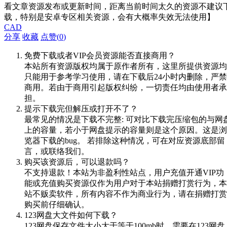
看文章资源发布或更新时间，距离当前时间太久的资源不建议
载，特别是安卓专区相关资源，会有大概率失效无法使用】
CAD
分享
收藏
点赞(
0
)
免费下载或者VIP会员资源能否直接商用？
本站所有资源版权均属于原作者所有，这里所提供资源均
只能用于参考学习使用，请在下载后24小时内删除，严禁
商用。若由于商用引起版权纠纷，一切责任均由使用者承
担。
提示下载完但解压或打开不了？
最常见的情况是下载不完整: 可对比下载完压缩包的与网
上的容量，若小于网盘提示的容量则是这个原因。这是浏
览器下载的bug。 若排除这种情况，可在对应资源底部留
言，或联络我们。
购买该资源后，可以退款吗？
不支持退款！本站为非盈利性站点，用户充值开通VIP功
能或充值购买资源仅作为用户对于本站捐赠打赏行为，本
站不贩卖软件，所有内容不作为商业行为，请在捐赠打赏
购买前仔细确认。
123网盘大文件如何下载？
123网盘保存文件大小大于等于100mb时，需要在123网盘