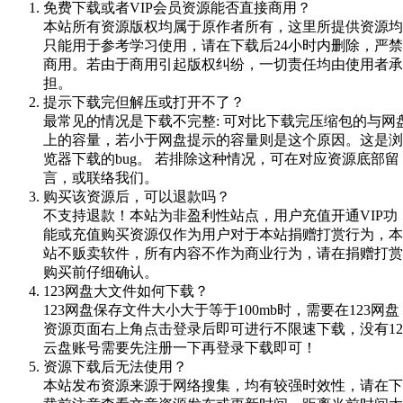
免费下载或者VIP会员资源能否直接商用？
本站所有资源版权均属于原作者所有，这里所提供资源均
只能用于参考学习使用，请在下载后24小时内删除，严禁
商用。若由于商用引起版权纠纷，一切责任均由使用者承
担。
提示下载完但解压或打开不了？
最常见的情况是下载不完整: 可对比下载完压缩包的与网
上的容量，若小于网盘提示的容量则是这个原因。这是浏
览器下载的bug。 若排除这种情况，可在对应资源底部留
言，或联络我们。
购买该资源后，可以退款吗？
不支持退款！本站为非盈利性站点，用户充值开通VIP功
能或充值购买资源仅作为用户对于本站捐赠打赏行为，本
站不贩卖软件，所有内容不作为商业行为，请在捐赠打赏
购买前仔细确认。
123网盘大文件如何下载？
123网盘保存文件大小大于等于100mb时，需要在123网盘
资源页面右上角点击登录后即可进行不限速下载，没有12
云盘账号需要先注册一下再登录下载即可！
资源下载后无法使用？
本站发布资源来源于网络搜集，均有较强时效性，请在下