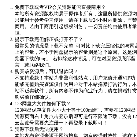
免费下载或者VIP会员资源能否直接商用？
本站所有资源版权均属于原作者所有，这里所提供资源均
只能用于参考学习使用，请在下载后24小时内删除，严禁
商用。若由于商用引起版权纠纷，一切责任均由使用者承
担。
提示下载完但解压或打开不了？
最常见的情况是下载不完整: 可对比下载完压缩包的与网
上的容量，若小于网盘提示的容量则是这个原因。这是浏
览器下载的bug。 若排除这种情况，可在对应资源底部留
言，或联络我们。
购买该资源后，可以退款吗？
不支持退款！本站为非盈利性站点，用户充值开通VIP功
能或充值购买资源仅作为用户对于本站捐赠打赏行为，本
站不贩卖软件，所有内容不作为商业行为，请在捐赠打赏
购买前仔细确认。
123网盘大文件如何下载？
123网盘保存文件大小大于等于100mb时，需要在123网盘
资源页面右上角点击登录后即可进行不限速下载，没有12
云盘账号需要先注册一下再登录下载即可！
资源下载后无法使用？
本站发布资源来源于网络搜集，均有较强时效性，请在下