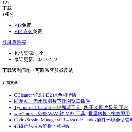
127
下载
1
积分
VIP
免费
VIP-永久
免费
登录后购买
包含资源:
(1个)
最近更新:
2024-02-22
下载遇到问题？可联系客服或反馈
近期文章
CCleaner v7.9.1432 绿色和谐版
即梦AI – 无水印图片下载浏览器插件
Typora v1.13.7 x64 一键和谐工具 | 多开 & 图片显示 正常
wav2mp3 – 免费 WAV 转 MP3 工具 | 批量转换 · 拖放即用
CodexSessionManage v0.3 – vscode+codex插件环境会话管
在线音乐搜索解析下载网站