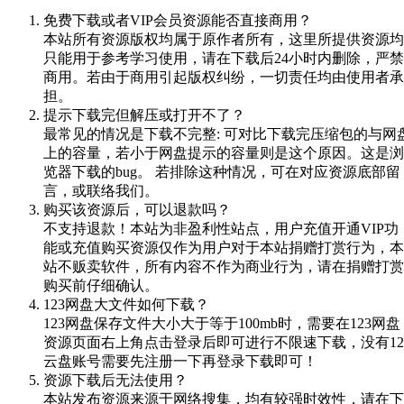
免费下载或者VIP会员资源能否直接商用？
本站所有资源版权均属于原作者所有，这里所提供资源均
只能用于参考学习使用，请在下载后24小时内删除，严禁
商用。若由于商用引起版权纠纷，一切责任均由使用者承
担。
提示下载完但解压或打开不了？
最常见的情况是下载不完整: 可对比下载完压缩包的与网
上的容量，若小于网盘提示的容量则是这个原因。这是浏
览器下载的bug。 若排除这种情况，可在对应资源底部留
言，或联络我们。
购买该资源后，可以退款吗？
不支持退款！本站为非盈利性站点，用户充值开通VIP功
能或充值购买资源仅作为用户对于本站捐赠打赏行为，本
站不贩卖软件，所有内容不作为商业行为，请在捐赠打赏
购买前仔细确认。
123网盘大文件如何下载？
123网盘保存文件大小大于等于100mb时，需要在123网盘
资源页面右上角点击登录后即可进行不限速下载，没有12
云盘账号需要先注册一下再登录下载即可！
资源下载后无法使用？
本站发布资源来源于网络搜集，均有较强时效性，请在下