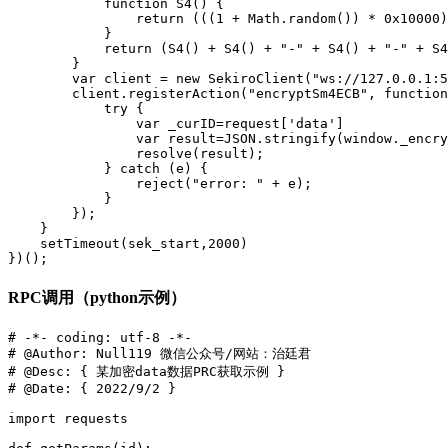
            function S4() {

                return (((1 + Math.random()) * 0x10000)
            }

            return (S4() + S4() + "-" + S4() + "-" + S4
        }

        var client = new SekiroClient("ws://127.0.0.1:5
        client.registerAction("encryptSm4ECB", function
            try {

                var _curID=request['data']

                var result=JSON.stringify(window._encry
                resolve(result);

            } catch (e) {

                reject("error: " + e);

            }

        });

    }

    setTimeout(sek_start,2000)

})();
RPC调用（python示例）
# -*- coding: utf-8 -*-

# @Author: Null119 微信公众号/网站：治廷君

# @Desc: { 某加密data数据PRC获取示例 }

# @Date: { 2022/9/2 }

import requests
