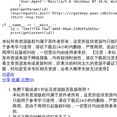
        'User-Agent':'Mozilla/5.0 (Windows NT 10.0; Win
        }

    pdat=getParams(id)

    resp=requests.post('https://ccgateway.paas.cmbchina
    return resp.text

if __name__ == '__main__':

    id = '19a77f34-f4a7-4895-99a4-23db9fa5b55a'

    print(getContent(id))
本站所有资源版权均属于原作者所有，这里所提供资源均只能
于参考学习使用，请在下载后24小时内删除，严禁商用。若由
商用引起版权纠纷，一切责任均由使用者承担。 【注意：本站
发布资源来源于网络搜集，均有较强时效性，请在下载前注意
看文章资源发布或更新时间，距离当前时间太久的资源不建议
载，特别是安卓专区相关资源，会有大概率失效无法使用】
JS逆向
分享
收藏
点赞(
0
)
免费下载或者VIP会员资源能否直接商用？
本站所有资源版权均属于原作者所有，这里所提供资源均
只能用于参考学习使用，请在下载后24小时内删除，严禁
商用。若由于商用引起版权纠纷，一切责任均由使用者承
担。
提示下载完但解压或打开不了？