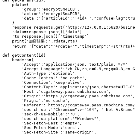
def getParams(id):

    pdata={

        'group':'encryptSm4ECB',

        'action':'encryptSm4ECB',

        'data':'{"articleId":"'+id+'","confuseFlag":tru
    }

    response=requests.get("http://127.0.0.1:5620/busine
    rdata=response.json()['data']

    rts=response.json()['timestamp']

    print('加密结果：',rdata,rts)

    return '{"data":"'+rdata+'","timestamp":'+str(rts)+
def getContent(id):

    headers={

        'Accept':'application/json, text/plain, */*',

        'Accept-Language':'zh-CN,zh;q=0.9,en;q=0.8,en-G
        'Auth-Type':'optional',

        'Cache-Control':'no-cache',

        'Connection':'keep-alive',

        'Content-Type':'application/json;charset=UTF-8'
        'Host':'ccgateway.paas.cmbchina.com',

        'Origin':'https://ccgateway.paas.cmbchina.com',

        'Pragma':'no-cache',

        'Referer':'https://ccgateway.paas.cmbchina.com/
        'sec-ch-ua':'"Chromium";v="104", " Not A;Brand"
        'sec-ch-ua-mobile':'?0',

        'sec-ch-ua-platform':'"Windows"',

        'Sec-Fetch-Dest':'empty',

        'Sec-Fetch-Mode':'cors',

        'Sec-Fetch-Site':'same-origin',
