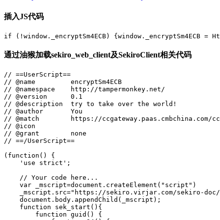
插入JS代码
if (!window._encryptSm4ECB) {window._encryptSm4ECB = Ht
通过油猴加载sekiro_web_client及SekiroClient相关代码
// ==UserScript==

// @name         encryptSm4ECB

// @namespace    http://tampermonkey.net/

// @version      0.1

// @description  try to take over the world!

// @author       You

// @match        https://ccgateway.paas.cmbchina.com/cc
// @icon         

// @grant        none

// ==/UserScript==

(function() {

    'use strict';

    // Your code here...

    var _mscript=document.createElement("script")

    _mscript.src="https://sekiro.virjar.com/sekiro-doc/
    document.body.appendChild(_mscript);

    function sek_start(){

        function guid() {
