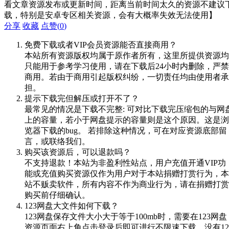
看文章资源发布或更新时间，距离当前时间太久的资源不建议
载，特别是安卓专区相关资源，会有大概率失效无法使用】
分享
收藏
点赞(
0
)
免费下载或者VIP会员资源能否直接商用？
本站所有资源版权均属于原作者所有，这里所提供资源均
只能用于参考学习使用，请在下载后24小时内删除，严禁
商用。若由于商用引起版权纠纷，一切责任均由使用者承
担。
提示下载完但解压或打开不了？
最常见的情况是下载不完整: 可对比下载完压缩包的与网
上的容量，若小于网盘提示的容量则是这个原因。这是浏
览器下载的bug。 若排除这种情况，可在对应资源底部留
言，或联络我们。
购买该资源后，可以退款吗？
不支持退款！本站为非盈利性站点，用户充值开通VIP功
能或充值购买资源仅作为用户对于本站捐赠打赏行为，本
站不贩卖软件，所有内容不作为商业行为，请在捐赠打赏
购买前仔细确认。
123网盘大文件如何下载？
123网盘保存文件大小大于等于100mb时，需要在123网盘
资源页面右上角点击登录后即可进行不限速下载，没有12