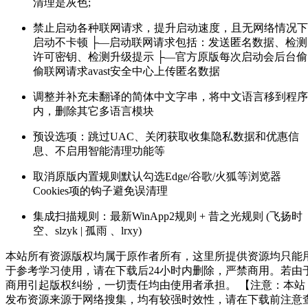
清理是灰色;
禁止启动各种联网请求，提升启动速度，且无网络情况下
启动不卡顿
├—启动联网请求包括：发送匿名数据、检测
许可密钥、检测升级提示
├—官方原版每次启动会后台偷
偷联网请求avast安全中心上传匿名数据
调整并补充未翻译的简体中文字串，将中文语言移到程序
内，删除其它多语言模块
预设选项：跳过UAC、关闭获取收集隐私数据和优惠信
息、不启用智能清理功能等
取消原版内置规则默认勾选Edge/谷歌/火狐等浏览器
Cookies项的钩子避免误清理
集成扫描规则：最新WinApp2规则 + 昔之光规则 (飞扬时
空、slzyk | 孤雨 、lrxy)
本站所有资源版权均属于原作者所有，这里所提供资源均只能
于参考学习使用，请在下载后24小时内删除，严禁商用。若由
商用引起版权纠纷，一切责任均由使用者承担。 【注意：本站
发布资源来源于网络搜集，均有较强时效性，请在下载前注意