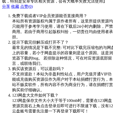
载，特别是安卓专区相关资源，会有大概率失效无法使用】
分享
收藏
点赞(
0
)
免费下载或者VIP会员资源能否直接商用？
本站所有资源版权均属于原作者所有，这里所提供资源均
只能用于参考学习使用，请在下载后24小时内删除，严禁
商用。若由于商用引起版权纠纷，一切责任均由使用者承
担。
提示下载完但解压或打开不了？
最常见的情况是下载不完整: 可对比下载完压缩包的与网
上的容量，若小于网盘提示的容量则是这个原因。这是浏
览器下载的bug。 若排除这种情况，可在对应资源底部留
言，或联络我们。
购买该资源后，可以退款吗？
不支持退款！本站为非盈利性站点，用户充值开通VIP功
能或充值购买资源仅作为用户对于本站捐赠打赏行为，本
站不贩卖软件，所有内容不作为商业行为，请在捐赠打赏
购买前仔细确认。
123网盘大文件如何下载？
123网盘保存文件大小大于等于100mb时，需要在123网盘
资源页面右上角点击登录后即可进行不限速下载，没有12
云盘账号需要先注册一下再登录下载即可！