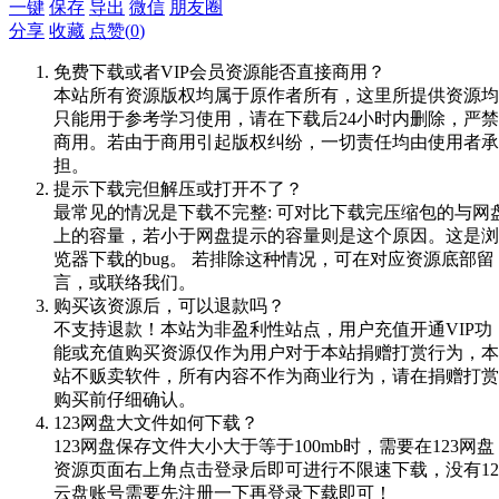
一键
保存
导出
微信
朋友圈
分享
收藏
点赞(
0
)
免费下载或者VIP会员资源能否直接商用？
本站所有资源版权均属于原作者所有，这里所提供资源均
只能用于参考学习使用，请在下载后24小时内删除，严禁
商用。若由于商用引起版权纠纷，一切责任均由使用者承
担。
提示下载完但解压或打开不了？
最常见的情况是下载不完整: 可对比下载完压缩包的与网
上的容量，若小于网盘提示的容量则是这个原因。这是浏
览器下载的bug。 若排除这种情况，可在对应资源底部留
言，或联络我们。
购买该资源后，可以退款吗？
不支持退款！本站为非盈利性站点，用户充值开通VIP功
能或充值购买资源仅作为用户对于本站捐赠打赏行为，本
站不贩卖软件，所有内容不作为商业行为，请在捐赠打赏
购买前仔细确认。
123网盘大文件如何下载？
123网盘保存文件大小大于等于100mb时，需要在123网盘
资源页面右上角点击登录后即可进行不限速下载，没有12
云盘账号需要先注册一下再登录下载即可！