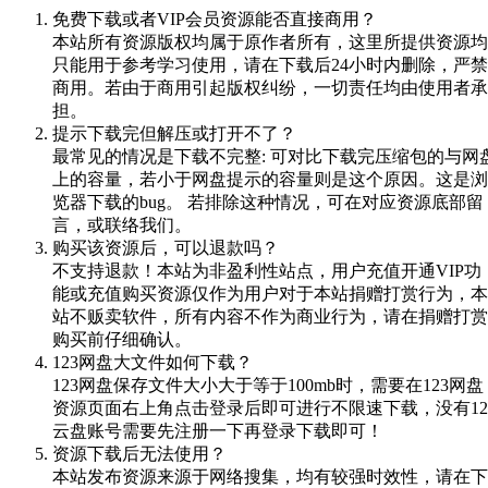
免费下载或者VIP会员资源能否直接商用？
本站所有资源版权均属于原作者所有，这里所提供资源均
只能用于参考学习使用，请在下载后24小时内删除，严禁
商用。若由于商用引起版权纠纷，一切责任均由使用者承
担。
提示下载完但解压或打开不了？
最常见的情况是下载不完整: 可对比下载完压缩包的与网
上的容量，若小于网盘提示的容量则是这个原因。这是浏
览器下载的bug。 若排除这种情况，可在对应资源底部留
言，或联络我们。
购买该资源后，可以退款吗？
不支持退款！本站为非盈利性站点，用户充值开通VIP功
能或充值购买资源仅作为用户对于本站捐赠打赏行为，本
站不贩卖软件，所有内容不作为商业行为，请在捐赠打赏
购买前仔细确认。
123网盘大文件如何下载？
123网盘保存文件大小大于等于100mb时，需要在123网盘
资源页面右上角点击登录后即可进行不限速下载，没有12
云盘账号需要先注册一下再登录下载即可！
资源下载后无法使用？
本站发布资源来源于网络搜集，均有较强时效性，请在下