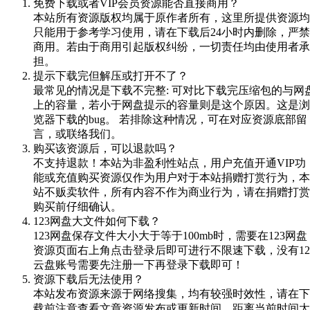
免费下载或者VIP会员资源能否直接商用？
本站所有资源版权均属于原作者所有，这里所提供资源均
只能用于参考学习使用，请在下载后24小时内删除，严禁
商用。若由于商用引起版权纠纷，一切责任均由使用者承
担。
提示下载完但解压或打开不了？
最常见的情况是下载不完整: 可对比下载完压缩包的与网
上的容量，若小于网盘提示的容量则是这个原因。这是浏
览器下载的bug。 若排除这种情况，可在对应资源底部留
言，或联络我们。
购买该资源后，可以退款吗？
不支持退款！本站为非盈利性站点，用户充值开通VIP功
能或充值购买资源仅作为用户对于本站捐赠打赏行为，本
站不贩卖软件，所有内容不作为商业行为，请在捐赠打赏
购买前仔细确认。
123网盘大文件如何下载？
123网盘保存文件大小大于等于100mb时，需要在123网盘
资源页面右上角点击登录后即可进行不限速下载，没有12
云盘账号需要先注册一下再登录下载即可！
资源下载后无法使用？
本站发布资源来源于网络搜集，均有较强时效性，请在下
载前注意查看文章资源发布或更新时间，距离当前时间太