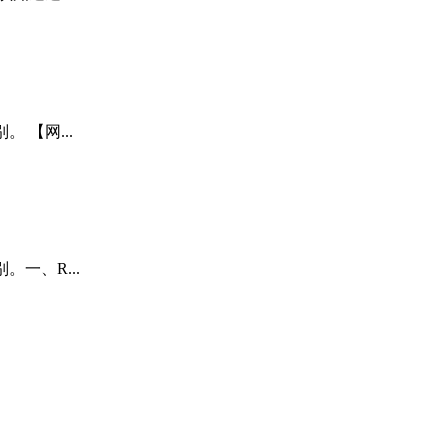
。 【网...
。一、R...