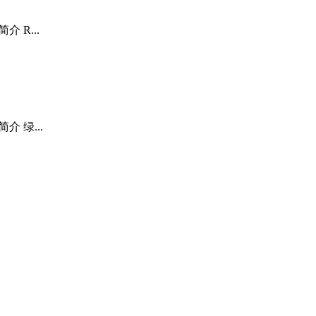
 R...
介 绿...