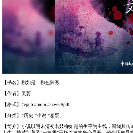
【书名】柳如是：柳色独秀
【作者】吴蔚
【格式】#epub #mobi #azw3 #pdf
【分类】#历史 #小说 #悬疑
【简介】小说以明末清初名妓柳如是的生平为主线，围绕其传
人生、情感纠葛及“一捧雪”玉杯引发的争夺展开，融合历史悬