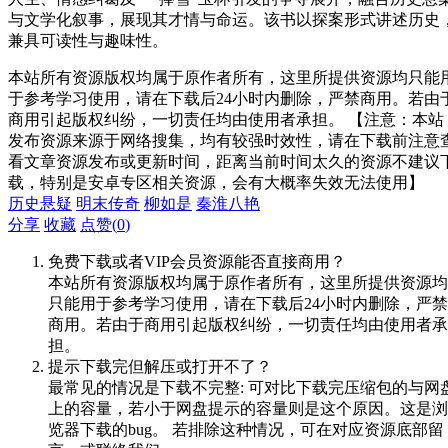
与文学化叙事，展现其才情与命运。该书以探案形式讲述历史
兼具可读性与趣味性。
本站所有资源版权均属于原作者所有，这里所提供资源均只能
于参考学习使用，请在下载后24小时内删除，严禁商用。若由
商用引起版权纠纷，一切责任均由使用者承担。 【注意：本站
发布资源来源于网络搜集，均有较强时效性，请在下载前注意
看文章资源发布或更新时间，距离当前时间太久的资源不建议
载，特别是安卓专区相关资源，会有大概率失效无法使用】
历史悬疑
明末传奇
柳如是
秦淮八艳
分享
收藏
点赞(
0
)
免费下载或者VIP会员资源能否直接商用？
本站所有资源版权均属于原作者所有，这里所提供资源均
只能用于参考学习使用，请在下载后24小时内删除，严禁
商用。若由于商用引起版权纠纷，一切责任均由使用者承
担。
提示下载完但解压或打开不了？
最常见的情况是下载不完整: 可对比下载完压缩包的与网
上的容量，若小于网盘提示的容量则是这个原因。这是浏
览器下载的bug。 若排除这种情况，可在对应资源底部留