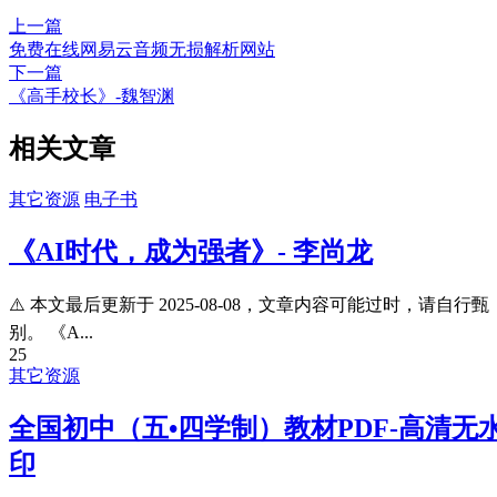
上一篇
免费在线网易云音频无损解析网站
下一篇
《高手校长》-魏智渊
相关文章
其它资源
电子书
《AI时代，成为强者》- 李尚龙
⚠️ 本文最后更新于 2025-08-08，文章内容可能过时，请自行甄
别。 《A...
25
其它资源
全国初中（五•四学制）教材PDF-高清无
印