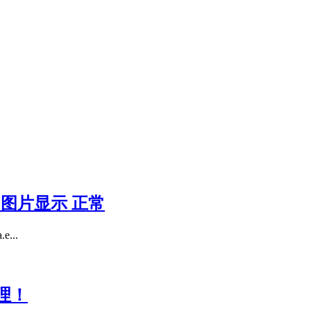
开 & 图片显示 正常
...
理！