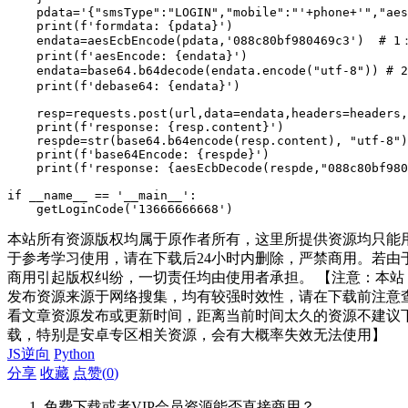
    pdata='{"smsType":"LOGIN","mobile":"'+phone+'","aes
    print(f'formdata: {pdata}')

    endata=aesEcbEncode(pdata,'088c80bf980469c3')  # 1：
    print(f'aesEncode: {endata}')

    endata=base64.b64decode(endata.encode("utf-8")) # 2
    print(f'debase64: {endata}')

    resp=requests.post(url,data=endata,headers=headers,
    print(f'response: {resp.content}')

    respde=str(base64.b64encode(resp.content), "utf-8")
    print(f'base64Encode: {respde}')

    print(f'response: {aesEcbDecode(respde,"088c80bf980
if __name__ == '__main__':

    getLoginCode('13666666668')
本站所有资源版权均属于原作者所有，这里所提供资源均只能
于参考学习使用，请在下载后24小时内删除，严禁商用。若由
商用引起版权纠纷，一切责任均由使用者承担。 【注意：本站
发布资源来源于网络搜集，均有较强时效性，请在下载前注意
看文章资源发布或更新时间，距离当前时间太久的资源不建议
载，特别是安卓专区相关资源，会有大概率失效无法使用】
JS逆向
Python
分享
收藏
点赞(
0
)
免费下载或者VIP会员资源能否直接商用？