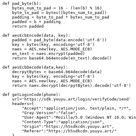
def pad_byte(b):

    bytes_num_to_pad = 16 - (len(b) % 16)

    byte_to_pad = bytes([bytes_num_to_pad])

    padding = byte_to_pad * bytes_num_to_pad

    padded = b + padding

    return padded

def aesEcbEncode(data, key):

    padded = pad_byte(data.encode('utf-8'))

    key = bytes(key, encoding='utf-8')

    naes = AES.new(key, AES.MODE_ECB)

    en_text = naes.encrypt(padded)

    return base64.b64encode(en_text).decode()

def aesEcbDecode(data,key):

    decrpytBytes = base64.b64decode(data)

    key = bytes(key, encoding='utf-8')

    naes = AES.new(key, AES.MODE_ECB)

    return naes.decrypt(decrpytBytes).decode('utf-8')

def getLoginCode(phone):

    url='https://sdk.youyu.art/login/verifyCode/send'

    headers={

        "Accept":"application/json, text/plain, */*",

        "Gray-Version":"false",

        "User-Agent":"Mozilla/5.0 (Windows NT 10.0; Win
        "Content-Type":"application/json",

        "Origin":"https://h5sdkcdn.youyu.art",

        "Referer":"https://h5sdkcdn.youyu.art/"

    }
